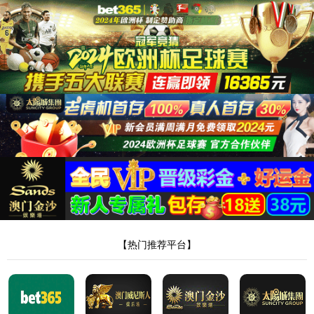
tyc41183太阳成集团
tyc41183太阳成集团
关于我们
成功案例
新闻动态
联系我们
文旅夜游
城市光影
深圳平